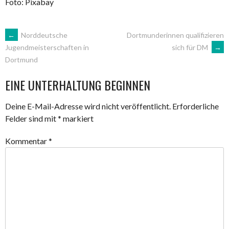
Foto: Pixabay
ARTIKEL-
←
Norddeutsche
Dortmunderinnen qualifizieren
sich für DM
→
Jugendmeisterschaften in
Dortmund
NAVIGATION
EINE UNTERHALTUNG BEGINNEN
Deine E-Mail-Adresse wird nicht veröffentlicht.
Erforderliche
Felder sind mit
*
markiert
Kommentar
*