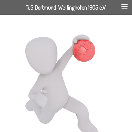
TuS Dortmund-Wellinghofen 1905 e.V.
Springe
zum
Inhalt