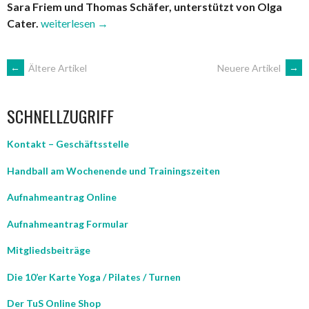
Sara Friem und Thomas Schäfer, unterstützt von Olga
„Sportlicher
Cater.
weiterlesen
→
Fitness-
und
BEITRAGSNAVIGATION
←
Ältere Artikel
Neuere Artikel
→
Diagnostik
Test“
SCHNELLZUGRIFF
Kontakt – Geschäftsstelle
Handball am Wochenende und Trainingszeiten
Aufnahmeantrag Online
Aufnahmeantrag Formular
Mitgliedsbeiträge
Die 10’er Karte Yoga / Pilates / Turnen
Der TuS Online Shop