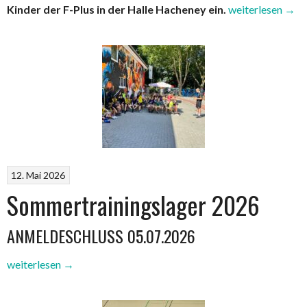
„F-
Kinder der F-Plus in der Halle Hacheney ein.
weiterlesen
→
Plus
–
Highlight
–
Übernachtung
in
der
Halle
Hacheney“
12. Mai 2026
Sommertrainingslager 2026
ANMELDESCHLUSS 05.07.2026
„Sommertrainingslager
weiterlesen
→
2026“