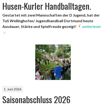
Husen-Kurler Handballtagen.
Gestartet mit zwei Mannschaften der D Jugend, hat der
TuS Wellinghofen/ Jugendhandball Dortmund heute
„Mit
Ausdauer, Stärke und Spielfreude gezeigt!
weiterlesen
Spielfreude
→
und
Mannschaftsge
auf
den
Husen-
Kurler
Handballtagen
1. Juni 2026
Saisonabschluss 2026