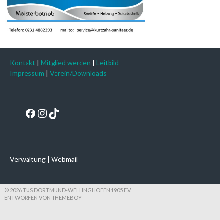
Kontakt
|
Mitglied werden
|
Leitbild
Impressum
|
Verein/Downloads
Facebook
Instagram
TikTok
Verwaltung
|
Webmail
© 2026 TUS DORTMUND-WELLINGHOFEN 1905 E.V.
ENTWORFEN VON THEMEBOY