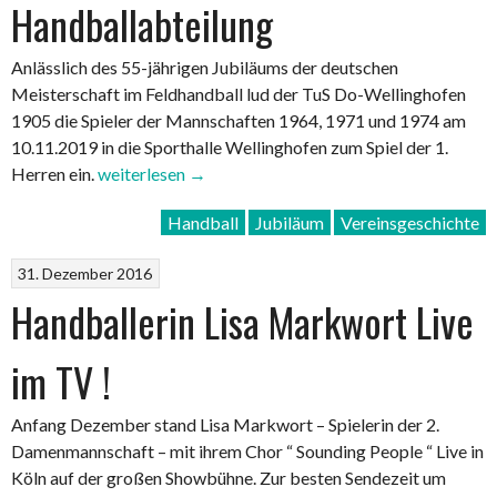
Handballabteilung
Anlässlich des 55-jährigen Jubiläums der deutschen
Meisterschaft im Feldhandball lud der TuS Do-Wellinghofen
1905 die Spieler der Mannschaften 1964, 1971 und 1974 am
10.11.2019 in die Sporthalle Wellinghofen zum Spiel der 1.
„Deutscher
Herren ein.
weiterlesen
→
Meister
Handball
Jubiläum
Vereinsgeschichte
1964
–
31. Dezember 2016
Jubiläumsfeier
Handballerin Lisa Markwort Live
der
Handballabteilung“
im TV !
Anfang Dezember stand Lisa Markwort – Spielerin der 2.
Damenmannschaft – mit ihrem Chor “ Sounding People “ Live in
Köln auf der großen Showbühne. Zur besten Sendezeit um