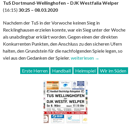
TuS Dortmund-Wellinghofen – DJK Westfalia Welper
(16:15)
30:25 – 08.03.2020
Nachdem der TuS in der Vorwoche keinen Sieg in
Recklinghausen erzielen konnte, war ein Sieg unter der Woche
als unabdingbar erklärt worden. Gegen einen der direkten
Konkurrenten Punkten, den Anschluss zu den sicheren Ufern
halten, den Grundstein für die nachfolgenden Spiele legen, so
„Erste
viel aus den Gedanken der Spieler.
weiterlesen
→
Herren
Erste Herren
Handball
Heimspiel
Wir im Süden
holt
gegen
Welper
wichtige
Punkte“