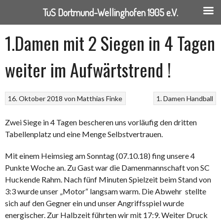
TuS Dortmund-Wellinghofen 1905 e.V.
Springe
1.Damen mit 2 Siegen in 4 Tagen
zum
Inhalt
weiter im Aufwärtstrend !
16. Oktober 2018
von
Matthias Finke
1. Damen
Handball
Zwei Siege in 4 Tagen bescheren uns vorläufig den dritten
Tabellenplatz und eine Menge Selbstvertrauen.
Mit einem Heimsieg am Sonntag (07.10.18) fing unsere 4
Punkte Woche an. Zu Gast war die Damenmannschaft von SC
Huckende Rahm. Nach fünf Minuten Spielzeit beim Stand von
3:3 wurde unser „Motor“ langsam warm. Die Abwehr stellte
sich auf den Gegner ein und unser Angriffsspiel wurde
energischer. Zur Halbzeit führten wir mit 17:9. Weiter Druck