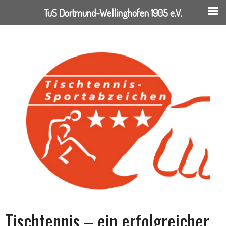
TuS Dortmund-Wellinghofen 1905 e.V.
Springe
zum
Inhalt
Tischtennis – ein erfolgreicher