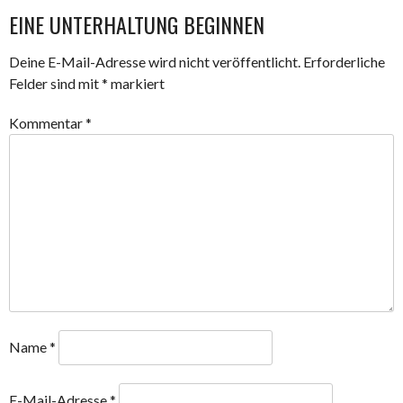
NAVIGATION
EINE UNTERHALTUNG BEGINNEN
Deine E-Mail-Adresse wird nicht veröffentlicht.
Erforderliche
Felder sind mit
*
markiert
Kommentar
*
Name
*
E-Mail-Adresse
*