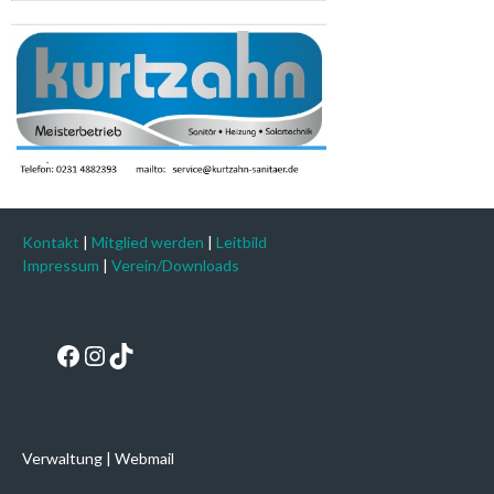
Kontakt
|
Mitglied werden
|
Leitbild
Impressum
|
Verein/Downloads
Facebook
Instagram
TikTok
Verwaltung
|
Webmail