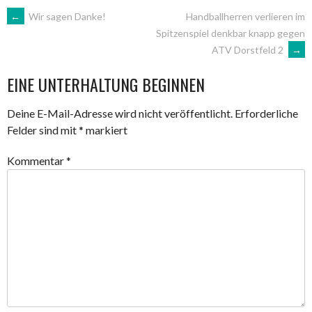
ARTIKEL-
←
Wir sagen Danke!
Handballherren verlieren im
Spitzenspiel denkbar knapp gegen
ATV Dorstfeld 2
→
NAVIGATION
EINE UNTERHALTUNG BEGINNEN
Deine E-Mail-Adresse wird nicht veröffentlicht.
Erforderliche
Felder sind mit
*
markiert
Kommentar
*