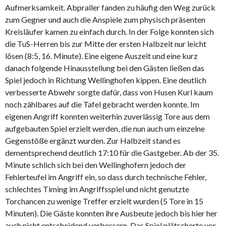
Aufmerksamkeit. Abpraller fanden zu häufig den Weg zurück
zum Gegner und auch die Anspiele zum physisch präsenten
Kreisläufer kamen zu einfach durch. In der Folge konnten sich
die TuS-Herren bis zur Mitte der ersten Halbzeit nur leicht
lösen (8:5, 16. Minute). Eine eigene Auszeit und eine kurz
danach folgende Hinausstellung bei den Gästen ließen das
Spiel jedoch in Richtung Wellinghofen kippen. Eine deutlich
verbesserte Abwehr sorgte dafür, dass von Husen Kurl kaum
noch zählbares auf die Tafel gebracht werden konnte. Im
eigenen Angriff konnten weiterhin zuverlässig Tore aus dem
aufgebauten Spiel erzielt werden, die nun auch um einzelne
Gegenstöße ergänzt wurden. Zur Halbzeit stand es
dementsprechend deutlich 17:10 für die Gastgeber. Ab der 35.
Minute schlich sich bei den Wellinghofern jedoch der
Fehlerteufel im Angriff ein, so dass durch technische Fehler,
schlechtes Timing im Angriffsspiel und nicht genutzte
Torchancen zu wenige Treffer erzielt wurden (5 Tore in 15
Minuten). Die Gäste konnten ihre Ausbeute jedoch bis hier her
auch nicht entscheidend verbessern. Das Spiel plätscherte vor