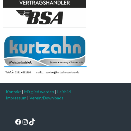
Kontakt
|
Mitglied werden
|
Leitbild
Impressum
|
Verein/Downloads
Facebook
Instagram
TikTok