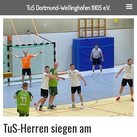
TuS Dortmund-Wellinghofen 1905 e.V.
Springe
zum
Inhalt
TuS-Herren siegen am