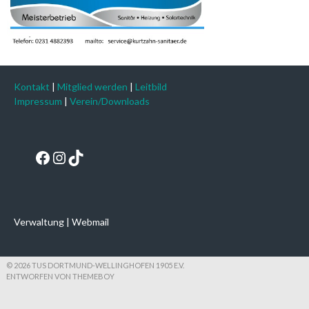
Kontakt
|
Mitglied werden
|
Leitbild
Impressum
|
Verein/Downloads
Facebook
Instagram
TikTok
Verwaltung
|
Webmail
© 2026 TUS DORTMUND-WELLINGHOFEN 1905 E.V.
ENTWORFEN VON THEMEBOY