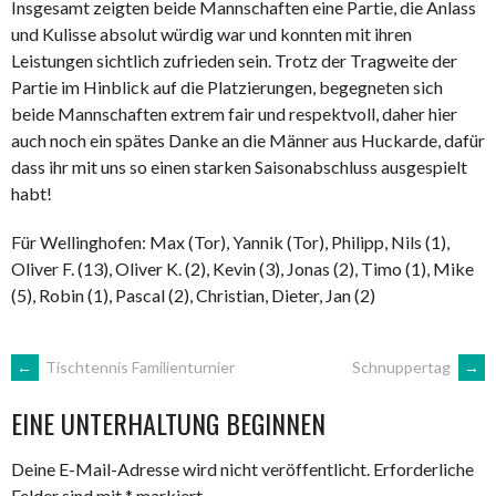
Insgesamt zeigten beide Mannschaften eine Partie, die Anlass
und Kulisse absolut würdig war und konnten mit ihren
Leistungen sichtlich zufrieden sein. Trotz der Tragweite der
Partie im Hinblick auf die Platzierungen, begegneten sich
beide Mannschaften extrem fair und respektvoll, daher hier
auch noch ein spätes Danke an die Männer aus Huckarde, dafür
dass ihr mit uns so einen starken Saisonabschluss ausgespielt
habt!
Für Wellinghofen: Max (Tor), Yannik (Tor), Philipp, Nils (1),
Oliver F. (13), Oliver K. (2), Kevin (3), Jonas (2), Timo (1), Mike
(5), Robin (1), Pascal (2), Christian, Dieter, Jan (2)
ARTIKEL-
←
Tischtennis Familienturnier
Schnuppertag
→
EINE UNTERHALTUNG BEGINNEN
NAVIGATION
Deine E-Mail-Adresse wird nicht veröffentlicht.
Erforderliche
Felder sind mit
*
markiert