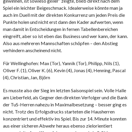
gewinnen, ist sowieso geiler“ zeigte, blieb direkt nach dem
Spiel ein leichter Beigeschmack. Idealerweise könnte man ja
auch im Duell mit der direkten Konkurrenz um jeden Preis die
Punkte holen und nicht erst dann den Kader aufwerten, wenn
man damit in Entscheidungen in fernen Tabellenbereichen
eingreift, aber so ist eben das Business und wer kann, der kann.
Also aus mehreren Mannschaften schöpfen – den Abstieg
verhindern anscheinend nicht.
Für Wellinghofen: Max (Tor), Yannik (Tor), Philipp, Nils (1),
Oliver F. (1), Oliver K. (6), Kevin (4), Jonas (4), Henning, Pascal
(4), Christian, Jan, Björn
Es musste also der Sieg im letzten Saisonspiel sein. Volle Halle
am Lieberfeld, als Gegner den direkten Verfolger und die Bank
der TuS-Herren nahezu in Maximalbesetzung – besser ging es
nicht. Trotz des Erfolgsdrucks starteten die Hausherren
konzentriert und effektiv ins Spiel. Bis zur 14. Minute konnten
aus einer sicheren Abwehr heraus ebenso zielorientiert