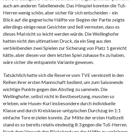
auch am anderen Tabellenende. Das Hinspiel konnten die TuS-
Herren wenig schön, aber sicher für sich entscheiden – ein
Blick auf die gegnerische Hälfte vor Beginn der Partie zeigte
allerdings einige neue Gesichter und ließ vermuten, dass es
dieses Mal nicht so leicht werden würde. Die Wellinghofer
hatten nicht den ultimativen Druck, da ein Sieg aus den
verbleibenden zwei Spielen zur Sicherung von Platz 1 gereicht
hätte, aber diesen vor dem letzten Spiel zuhause fix zu haben,
wäre sicher die entspannte Variante gewesen.
Tatsächlich hatte sich die Reserve vom TVE vereinzelt in den
Reihen ihrer ersten Mannschaft bedient, um zum Saisonende
wichtige Punkte gegen den Abstieg zu sammeln. Die
Wellinghofer, selbst nicht in Bestbesetzung, mussten so
erleben, wie Husen-Kurl insbesondere durch individuelle
Klasse und durch Kreisklasse-untypischen Durchzug im 1:1
einfache Tore erzielen konnte. Zur Mitte der ersten Halbzeit
stand es so bereits relativ eindeutig 8:3 gegen die TuS-Herren.
Nach dem Versuch den Rückstand vor der Hälfte zu verkürzen