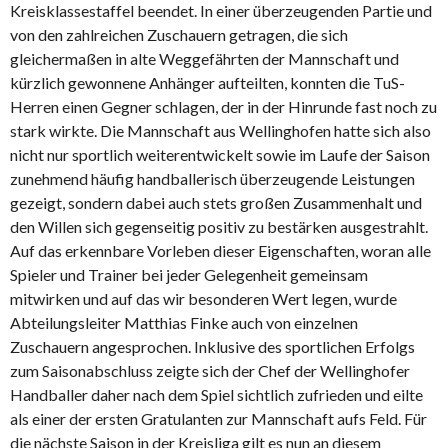
Kreisklassestaffel beendet. In einer überzeugenden Partie und
von den zahlreichen Zuschauern getragen
, die sich
gleichermaßen in alte Weggefährten der Mannschaft und
kürzlich gewonnene Anhänger aufteilten, konnten die TuS-
Herren einen Gegner schlagen, der in der Hinrunde fast noch zu
stark wirkte. Die Mannschaft aus Wellinghofen hatte sich also
nicht nur sportlich weiterentwickelt sowie im Laufe der Saison
zunehmend häufig handballerisch überzeugende Leistungen
gezeigt, sondern dabei auch stets großen Zusammenhalt und
den Willen sich gegenseitig positiv zu bestärken ausgestrahlt.
Auf das erkennbare Vorleben dieser Eigenschaften, woran alle
Spieler und Trainer bei jeder Gelegenheit gemeinsam
mitwirken und auf das wir besonderen Wert legen, wurde
Abteilungsleiter Matthias Finke auch von einzelnen
Zuschauern angesprochen. Inklusive des sportlichen Erfolgs
zum Saisonabschluss zeigte sich der Chef der Wellinghofer
Handballer daher nach dem Spiel sichtlich zufrieden und eilte
als einer der ersten Gratulanten zur Mannschaft aufs Feld. Für
die nächste Saison in der Kreisliga gilt es nun an diesem