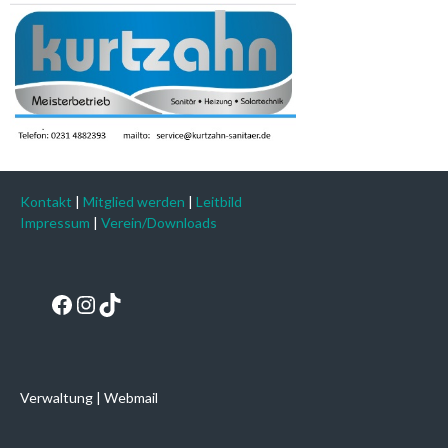
Kontakt
|
Mitglied werden
|
Leitbild
Impressum
|
Verein/Downloads
Facebook
Instagram
TikTok
Verwaltung
|
Webmail